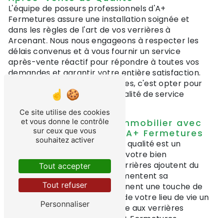
L'équipe de poseurs professionnels d'A+
Fermetures assure une installation soignée et
dans les règles de l'art de vos verrières à
Arcenant. Nous nous engageons à respecter les
délais convenus et à vous fournir un service
après-vente réactif pour répondre à toutes vos
demandes et garantir votre entière satisfaction.
Faire le choix de A+ Fermetures, c'est opter pour
la tranquillité d'esprit et la qualité de service
irréprochable.
Ce site utilise des cookies
et vous donne le contrôle
Valorisez Votre Bien Immobilier avec
sur ceux que vous
des Verrières Signées A+ Fermetures
souhaitez activer
Investir dans des verrières de qualité est un
excellent moyen de valoriser votre bien
immobilier à Arcenant. Les verrières ajoutent du
Tout accepter
cachet à votre intérieur, augmentent sa
Tout refuser
luminosité naturelle et lui donnent une touche de
modernité indéniable. Faites de votre lieu de vie un
Personnaliser
espace unique et design grâce aux verrières