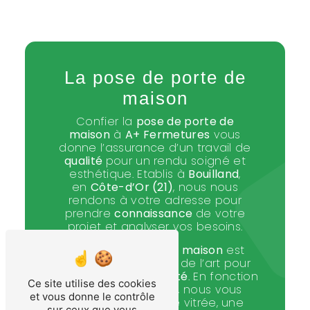
La pose de porte de
maison
Confier la
pose de porte de
maison
à
A+ Fermetures
vous
donne l’assurance d’un travail de
qualité
pour un rendu soigné et
esthétique. Etablis à
Bouilland
,
en
Côte-d’Or (21)
, nous nous
rendons à votre adresse pour
prendre
connaissance
de votre
projet et analyser vos besoins.
La
pose de porte de maison
est
faite dans les règles de l’art pour
optimiser votre
sécurité
. En fonction
Ce site utilise des cookies
de votre demande, nous vous
et vous donne le contrôle
installons une porte vitrée, une
sur ceux que vous