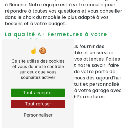
à Beaune. Notre équipe est à votre écoute pour
répondre à toutes vos questions et vous conseiller
dans le choix du modèle le plus adapté à vos
besoins et à votre budget.
La qualité A+ Fermetures à votre
service à Beaune
A+ Fermetures s'engage à vous fournir des
produits de qualité irréprochable et un service
professionnel à la hauteur de vos attentes. Faites
Ce site utilise des cookies
confiance à notre expertise et notre savoir-faire
et vous donne le contrôle
pour la pose ou la réparation de votre porte de
sur ceux que vous
garage à Beaune. Contactez-nous dès aujourd'hui
souhaitez activer
pour bénéficier d'un devis gratuit et personnalisé
et donner une nouvelle allure à votre garage avec
Tout accepter
une porte de qualité signée A+ Fermetures.
Tout refuser
Personnaliser
En savoir plus